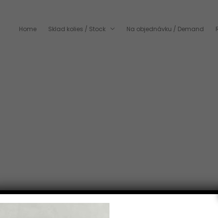
Home
Sklad kolies / Stock
Na objednávku / Demand