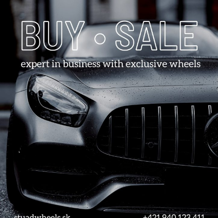
Email*
omto prehliadači pre moje budúce komentáre.