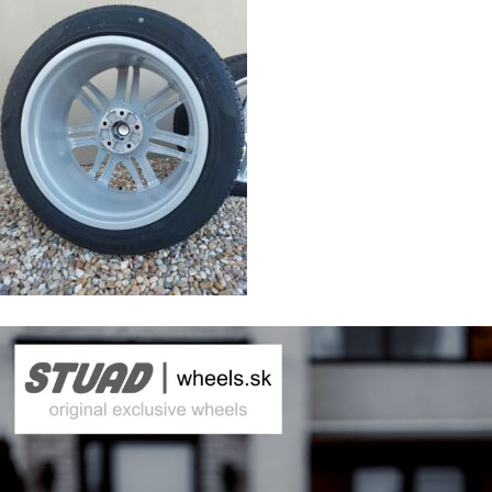
vané polia sú označené
*