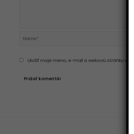
Name*
Uložiť moje meno, e-mail a webovú stránku v t