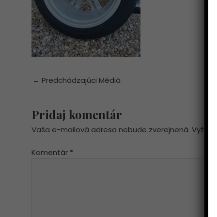
←
Predchádzajúci Médiá
Pridaj komentár
Vaša e-mailová adresa nebude zverejnená.
Vyžado
Komentár
*