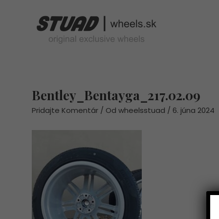
Preskočiť
na
obsah
Bentley_Bentayga_217.02.09
Post
navigation
Pridajte Komentár
/ Od
wheelsstuad
/
6. júna 2024