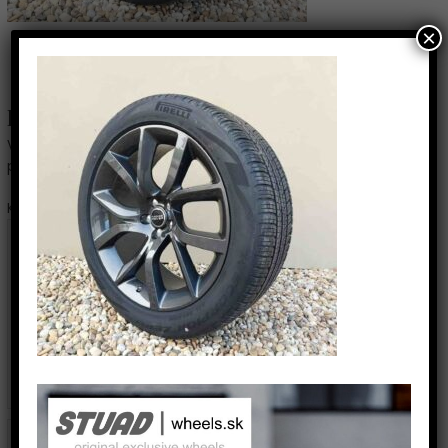
×
←
Predchádzajúci Médiá
Pridaj komentár
Vaša e-mailová adresa nebude zverejnená.
Vyžadované
polia sú označené
*
Komentár
*
Name*