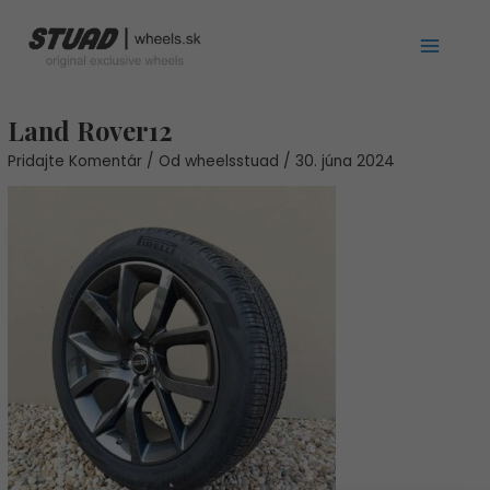
Preskočiť
Main
na
Menu
obsah
Post
Land Rover12
navigation
Pridajte Komentár
/ Od
wheelsstuad
/
30. júna 2024