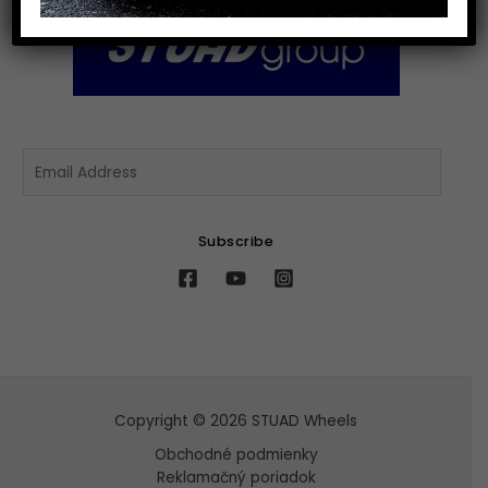
E
m
a
i
Subscribe
l
*
Copyright © 2026 STUAD Wheels
Obchodné podmienky
Reklamačný poriadok