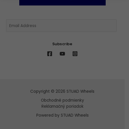
E
m
a
i
Subscribe
l
*
Copyright © 2026 STUAD Wheels
Obchodné podmienky
Reklamačný poriadok
Powered by STUAD Wheels