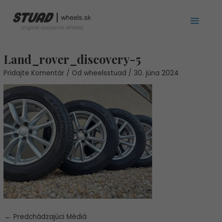
Preskočiť
Main
na
Menu
obsah
Post
Land_rover_discovery-5
navigation
Pridajte Komentár
/ Od
wheelsstuad
/
30. júna 2024
←
Predchádzajúci Médiá