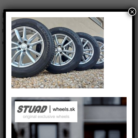
×
Pridaj komentár
Vaša e-mailová adresa nebude zverejnená.
Vyžadované
polia sú označené
*
Komentár
*
Name*
Email*